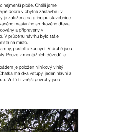
co nejmenší ploše. Chtěli jsme
ejně dobře v obytné zástavbě i v
ky je založena na principu stavebnice
ižovaného masivního smrkového dřeva.
acovány a připraveny v
. V průběhu návrhu bylo stále
místa na místo.
amny, postelí a kuchyní. V druhé jsou
kly. Pouze z montážních důvodů je
ádem je položen hliníkový vlnitý
 Chatka má dva vstupy, jeden hlavní a
p. Vnitřní i vnější povrchy jsou