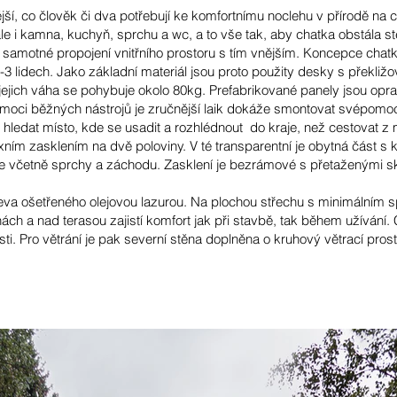
nější, co člověk či dva potřebují ke komfortnímu noclehu v přírodě na 
e i kamna, kuchyň, sprchu a wc, a to vše tak, aby chatka obstála st
a samotné propojení vnitřního prostoru s tím vnějším. Koncepce chat
-3 lidech. Jako základní materiál jsou proto použity desky s překl
 jejich váha se pohybuje okolo 80kg. Prefabrikované panely jsou opr
oci běžných nástrojů je zručnější laik dokáže smontovat svépomocí
 hledat místo, kde se usadit a rozhlédnout do kraje, než cestovat z 
ním zasklením na dvě poloviny. V té transparentní je obytná část s k
sle včetně sprchy a záchodu. Zasklení je bezrámové s přetaženými s
eva ošetřeného olejovou lazurou. Na plochou střechu s minimálním sp
ách a nad terasou zajistí komfort jak při stavbě, tak během užívání.
. Pro větrání je pak severní stěna doplněna o kruhový větrací prostu