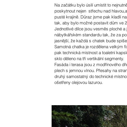
Na začátku bylo úsilí umístit to nejnut
poskytnout nejen střechu nad hlavou,al
pusté krajině. Důraz jsme pak kladli n
tak, aby bylo možné postavit dům ve 2
Jednotlivé dílce jsou vesměs ploché a
nábytkářském standardu tak, že za pom
jasnější, že každá s chatek bude spíše
Samotná chatka je rozdělena velkým fix
pak technická místnost a toaletní kap
sklo děleno na tři vertikální segmenty.
Fasáda i terasa jsou z modřínového dř
plech s jemnou vlnou. Přesahy na stran
druhý samostatný do technické místnosti
ošetřeny olejovou lazurou.