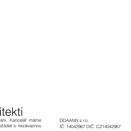
ekti
láni. Kancelář máme
DDAANN s.r.o.
požádat o nezávaznou
IČ: 14042967 DIČ: CZ14042967