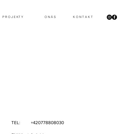
P R O J E KT Y
O N Á S
K O N T A K T
TEL: +420778808030