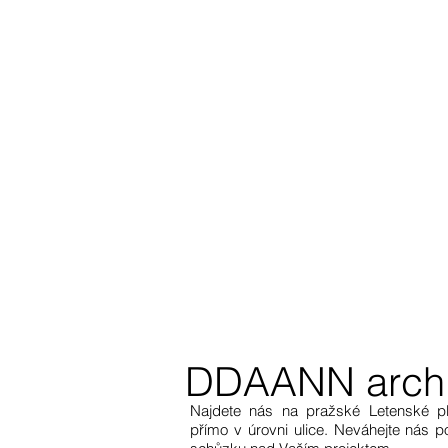
DDAANN archit
Najdete nás na pražské Letenské p
přímo v úrovni ulice. Neváhejte nás 