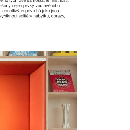
elnu tvoří dvě samostatné místnosti.
 řešeny nejen prvky vestavěného
 jednotlivých povrchů jako jsou
yniknout solitéry nábytku, obrazy,