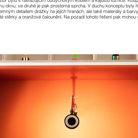
ostor bytu s navazujícím oddychovým koutem a kajutou ložnice. Koup
ému oknu, ve druhé je pak prostorná sprcha. V duchu konceptu byly
emným detailem drážky na jejích hranách, ale také materiály a barvy
té stěrky a oranžové čalounění. Na pozadí tohoto řešení pak mohou v