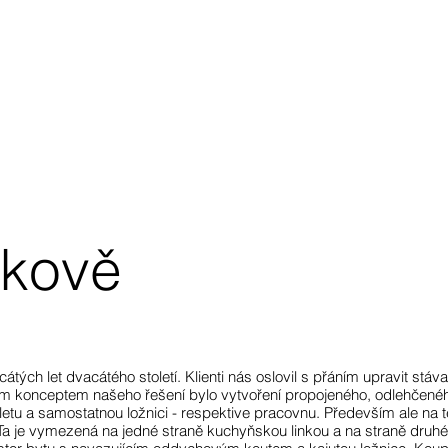
žkově
tých let dvacátého století. Klienti nás oslovil s přáním upravit stáva
 konceptem našeho řešení bylo vytvoření propojeného, odlehčeného
letu a samostatnou ložnici - respektive pracovnu. Především ale na 
 Ta je vymezená na jedné straně kuchyňskou linkou a na straně druhé