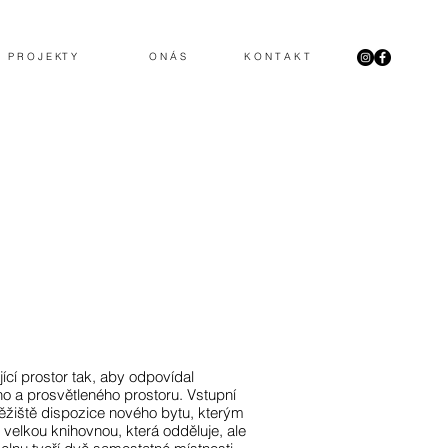
P R O J E KT Y
O N Á S
K O N T A K T
jící prostor tak, aby odpovídal
 a prosvětleného prostoru. Vstupní
těžiště dispozice nového bytu, kterým
 velkou knihovnou, která odděluje, ale