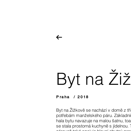
Byt na Ži
Praha / 2018
Byt na Žižkově se nachází v domě z třicá
potřebám manželského páru. Základním
hala bytu navazuje na malou šatnu, toa
se stala prostorná kuchyně s jídelnou.